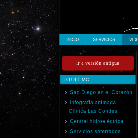
INICIO
SERVICIOS
VID
ir a versión antigua
LO ULTIMO
San Diego en el Corazón
Infografía animada
Clínica Las Condes
Central hidroeléctrica
Servicios soterrados