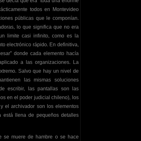
se decía que era “toda una enorme
Prácticamente todos en Montevideo
iciones públicas que le componían.
oras, lo que significa que no era
n limite casi infinito, como es la
o electrónico rápido. En definitiva,
ocesar” donde cada elemento hacía
aplicado a las organizaciones. La
 extremo. Salvo que hay un nivel de
mantienen las mismas soluciones
 escribir, las pantallas son las
s en el poder judicial chileno), los
y el archivador son los elementos
la está llena de pequeños detalles
ace se muere de hambre o se hace