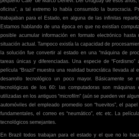
pequeño Café” de Marco Denevi. Del Uruguay de esos años, 
oficina”, a tal extremo lo había consumido la burocracia. 
trabajaban para el Estado, en alguna de las infinitas repart
Estamos hablando de una época en que no existían computad
posible acumular información en formato electrónico hasta u
situación actual. Tampoco existía la capacidad de procesamient
la solución fue convertir al estado en una “máquina de pr
tareas únicas y diferenciadas. Una especie de “Fordismo” 
película “Brazil” muestra una realidad burocrática llevada al
desarrollo tecnológico un poco mayor. Básicamente se 
tecnológicas de los 60: las computadoras son máquinas de
utilizadas en los antiguos “microfilm” (aún se pueden ver alguno
automóviles del empleado promedio son “huevitos”, el papel 
fundamentales, el correo es “neumático”, etc etc. La pelícu
tecnológicos semejantes.
En Brazil todos trabajan para el estado y el que no lo h