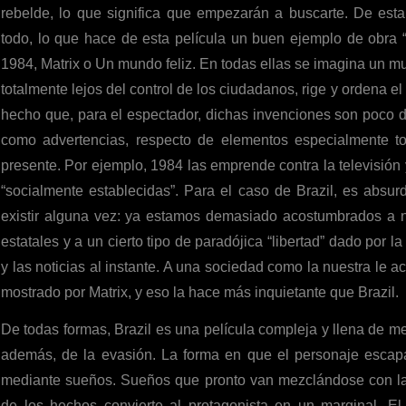
rebelde, lo que significa que empezarán a buscarte. De esta
todo, lo que hace de esta película un buen ejemplo de obra 
1984, Matrix o Un mundo feliz. En todas ellas se imagina un mu
totalmente lejos del control de los ciudadanos, rige y ordena el
hecho que, para el espectador, dichas invenciones son poco 
como advertencias, respecto de elementos especialmente to
presente. Por ejemplo, 1984 las emprende contra la televisión 
“socialmente establecidas”. Para el caso de Brazil, es abs
existir alguna vez: ya estamos demasiado acostumbrados a n
estatales y a un cierto tipo de paradójica “libertad” dado por la
y las noticias al instante. A una sociedad como la nuestra le
mostrado por Matrix, y eso la hace más inquietante que Brazil.
De todas formas, Brazil es una película compleja y llena de me
además, de la evasión. La forma en que el personaje escapa 
mediante sueños. Sueños que pronto van mezclándose con la
de los hechos convierte al protagonista en un marginal. E