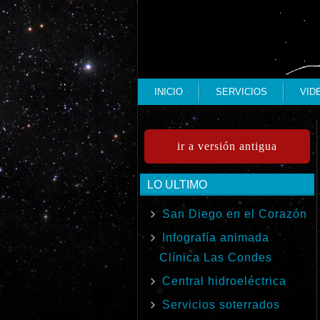
INICIO
SERVICIOS
VID
ir a versión antigua
LO ULTIMO
San Diego en el Corazón
Infografía animada
Clínica Las Condes
Central hidroeléctrica
Servicios soterrados