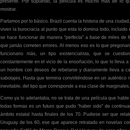
presente. Por supuesto, la película es mucho más de lo que 
mostrar.
Partamos por lo básico. Brazil cuenta la historia de una ciudad
viven la burocracia al punto que esta lo domina todo, incluido e
se hace funcionar de manera “perfecta” a base de miles de f
que jamás cometen errores. Al menos eso es lo que pregonan l
funcionario más, un tipo existencialista, que se cuest
constantemente en el vicio de la ensoñación, lo que lo lleva a
un hombre con deseos de rebelarse y diariamente lleva a c
sabotajes. Hasta que termina convirtiéndose en un auténtico r
inevitable, del tipo que corresponde a esa clase de marginales.
Como ya lo adelantaba, no se trata de una película que hable
todas formas es un futuro que pudo “haber sido” de continua
ámbito estatal hasta finales de los 70. Pudiese ser que rela
Uruguay de los 60, ese que aparece retratado en novelas co