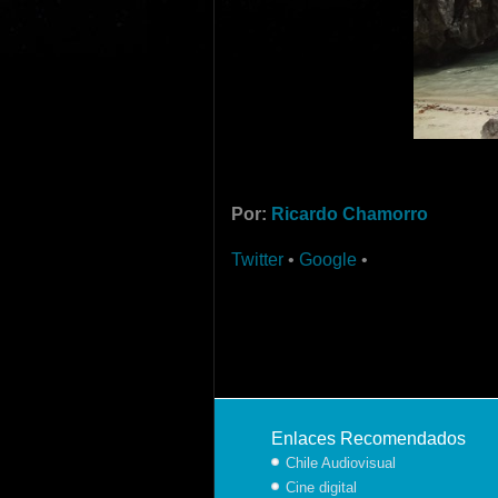
Por:
Ricardo Chamorro
Twitter
•
Google
•
Enlaces Recomendados
Chile Audiovisual
Cine digital