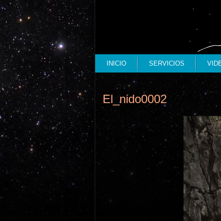
INICIO
SERVICIOS
VID
El_nido0002