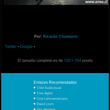
Por:
Ricardo Chamorro
Twitter
•
Google
•
El tamaño completo es de
700 × 394
pixels
Enlaces Recomendados
Chile Audiovisual
Cine digital
Cine Latinoamericano
David Linch
Dos disparos